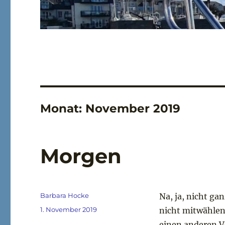
Monat:
November 2019
Morgen
Autor
Barbara Hocke
Na, ja, nicht ga
Veröffentlicht
1. November 2019
nicht mitwählen 
am
einen anderen V