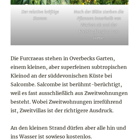
Der relative kräftige
Nach der Blüte sterben die
Stamm
Pflanzen innerhalb von
Wochen ab und der
Kreislauf beginnt von
vorne.
Die Furcraeas stehen in Overbecks Garten,
einem kleinen, aber superfeinen subtropischen
Kleinod an der süddevonischen Küste bei
Salcombe. Salcombe ist berühmt-berüchtigt,
weil es fast ausschließlich aus Zweitwohnungen
besteht. Wobei Zweitwohnungen irreführend
ist, Zweitvillas ist der richtigere Ausdruck.
An den kleinen Strand dürfen aber alle hin und
ins Wasser ist sowieso kostenlos.