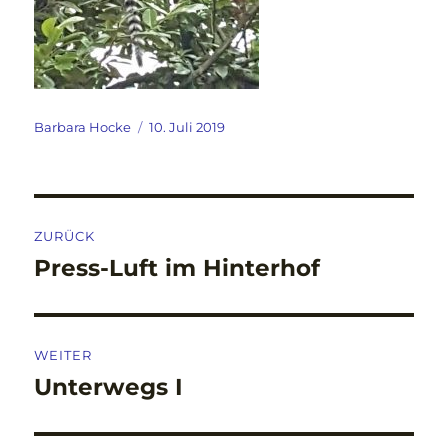
Autor
Veröffentlicht
Barbara Hocke
10. Juli 2019
am
Beitragsnavigation
ZURÜCK
Press-Luft im Hinterhof
Vorheriger
Beitrag:
WEITER
Unterwegs I
Nächster
Beitrag: