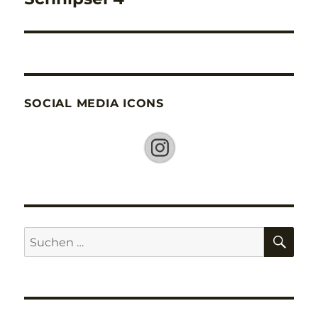
Beitrag:
SOCIAL MEDIA ICONS
SU
Suche
nach: