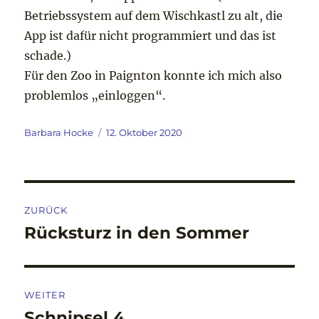
Betriebssystem auf dem Wischkastl zu alt, die
App ist dafür nicht programmiert und das ist
schade.)
Für den Zoo in Paignton konnte ich mich also
problemlos „einloggen“.
Autor
Veröffentlicht
Barbara Hocke
12. Oktober 2020
am
Beitragsnavigation
ZURÜCK
Rücksturz in den Sommer
Vorheriger
Beitrag:
WEITER
Schnipsel 4
Nächster