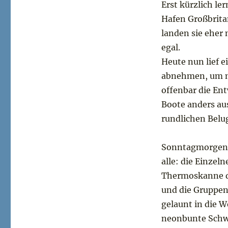
Erst kürzlich le
Hafen Großbritan
landen sie eher 
egal.
Heute nun lief 
abnehmen, um me
offenbar die En
Boote anders aus
rundlichen Belu
Sonntagmorgen 
alle: die Einzel
Thermoskanne d
und die Gruppen,
gelaunt in die W
neonbunte Schwä