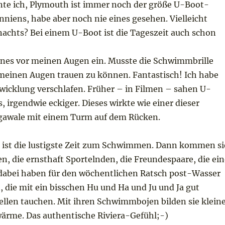
rnte ich, Plymouth ist immer noch der größe U-Boot-
niens, habe aber noch nie eines gesehen. Vielleicht
nachts? Bei einem U-Boot ist die Tageszeit auch schon
eines vor meinen Augen ein. Musste die Schwimmbrille
inen Augen trauen zu können. Fantastisch! Ich habe
twicklung verschlafen. Früher – in Filmen – sahen U-
, irgendwie eckiger. Dieses wirkte wie einer dieser
gawale mit einem Turm auf dem Rücken.
ist die lustigste Zeit zum Schwimmen. Dann kommen si
nen, die ernsthaft Sportelnden, die Freundespaare, die ei
abei haben für den wöchentlichen Ratsch post-Wasser
 die mit ein bisschen Hu und Ha und Ju und Ja gut
ellen tauchen. Mit ihren Schwimmbojen bilden sie klein
rme. Das authentische Riviera-Gefühl;-)