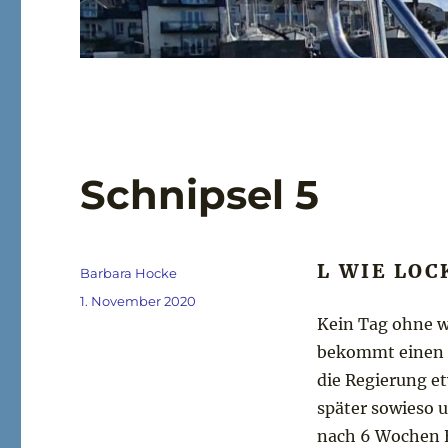
Schnipsel 5
L WIE LO
Autor
Barbara Hocke
Veröffentlicht
1. November 2020
am
Kein Tag ohne w
bekommt einen 
die Regierung et
später sowieso 
nach 6 Wochen E