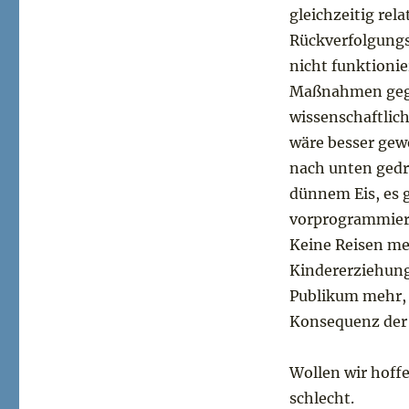
gleichzeitig rel
Rückverfolgung
nicht funktionie
Maßnahmen gegr
wissenschaftlic
wäre besser gewe
nach unten gedr
dünnem Eis, es 
vorprogrammier
Keine Reisen meh
Kindererziehung.
Publikum mehr, 
Konsequenz der 
Wollen wir hoff
schlecht.