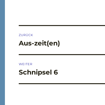
Beitragsnavigation
ZURÜCK
Aus-zeit(en)
Vorheriger
Beitrag:
WEITER
Schnipsel 6
Nächster
Beitrag: