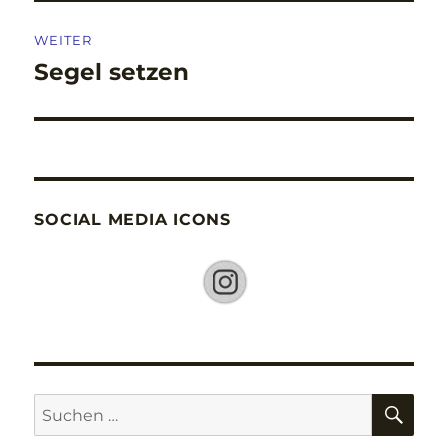
WEITER
Segel setzen
Nächster
Beitrag:
SOCIAL MEDIA ICONS
SU
Suche
nach: