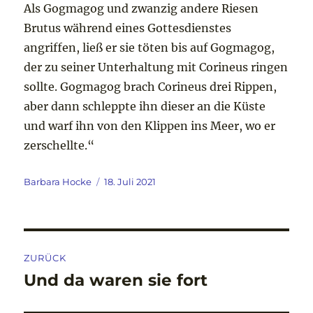
Als Gogmagog und zwanzig andere Riesen
Brutus während eines Gottesdienstes
angriffen, ließ er sie töten bis auf Gogmagog,
der zu seiner Unterhaltung mit Corineus ringen
sollte. Gogmagog brach Corineus drei Rippen,
aber dann schleppte ihn dieser an die Küste
und warf ihn von den Klippen ins Meer, wo er
zerschellte.“
Autor
Veröffentlicht
Barbara Hocke
18. Juli 2021
am
Beitragsnavigation
ZURÜCK
Und da waren sie fort
Vorheriger
Beitrag: