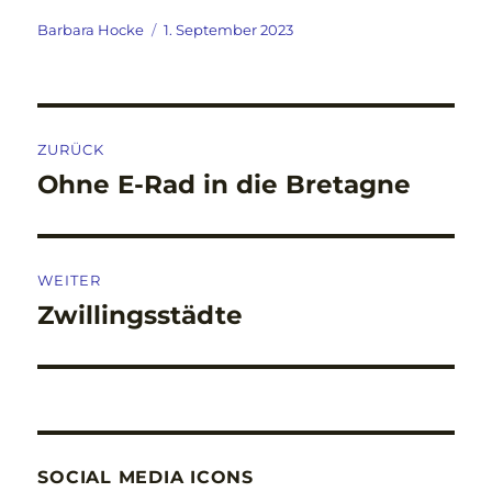
Autor
Veröffentlicht
Barbara Hocke
1. September 2023
am
Beitragsnavigation
ZURÜCK
Ohne E-Rad in die Bretagne
Vorheriger
Beitrag:
WEITER
Zwillingsstädte
Nächster
Beitrag:
SOCIAL MEDIA ICONS