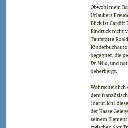
Obwohl mein Bahn
Urlaubers Freude
Blick ist Cardif
Eindruck nicht v
Taufstätte Roal
Kinderbuchautors
begegnet, die p
Dr. Who
, und na
beherbergt.
Wahrscheinlich 
dem französisch
(natürlich) die
der Kasse Geleg
seinem Element,
zwischen
Star T