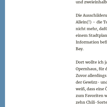
und zweieinhalb 
Die Ausschilder
Allein(!) – die 
nicht mehr, daf
einem Stadtplan 
Information befi
Bay.
Dort wollte ich 
Opernhaus, für d
Zuvor allerding
der Gewürz- und
weiß, dass eine 
zum Favoriten w
zehn Chili-Sort