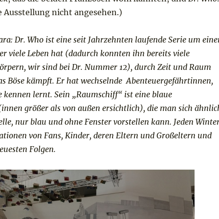
e Ausstellung nicht angesehen.)
: Dr. Who ist eine seit Jahrzehnten laufende Serie um eine
er viele Leben hat (dadurch konnten ihn bereits viele
körpern, wir sind bei Dr. Nummer 12), durch Zeit und Raum
das Böse kämpft. Er hat wechselnde Abenteuergefährtinnen,
de kennen lernt. Sein „Raumschiff“ ist eine blaue
(innen größer als von außen ersichtlich), die man sich ähnlic
elle, nur blau und ohne Fenster vorstellen kann. Jeden Winte
ationen von Fans, Kinder, deren Eltern und Großeltern und
neuesten Folgen.