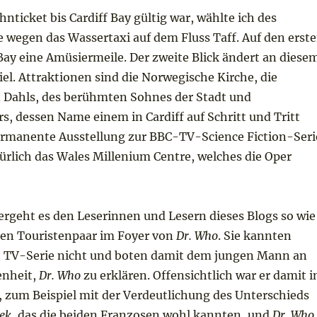
ticket bis Cardiff Bay gültig war, wählte ich des
 wegen das Wassertaxi auf dem Fluss Taff. Auf den erst
f Bay eine Amüsiermeile. Der zweite Blick ändert an diese
iel. Attraktionen sind die Norwegische Kirche, die
d Dahls, des berühmten Sohnes der Stadt und
, dessen Name einem in Cardiff auf Schritt und Tritt
ermanente Ausstellung zur BBC-TV-Science Fiction-Seri
türlich das Wales Millenium Centre, welches die Oper
ergeht es den Leserinnen und Lesern dieses Blogs so wie
en Touristenpaar im Foyer von
Dr. Who
. Sie kannten
se TV-Serie nicht und boten damit dem jungen Mann an
enheit,
Dr. Who
zu erklären. Offensichtlich war er damit i
 zum Beispiel mit der Verdeutlichung des Unterschieds
rek
, das die beiden Franzosen wohl kannten, und
Dr. Who
.