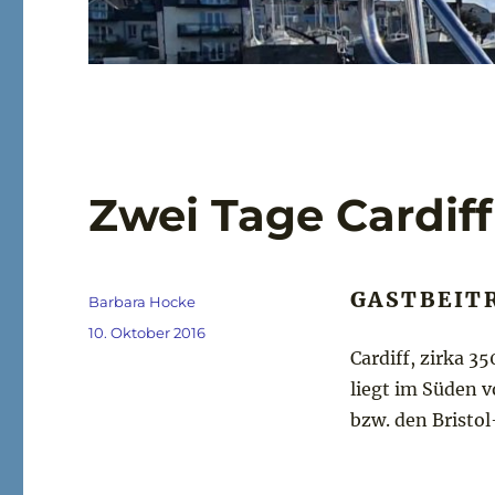
Zwei Tage Cardiff
GASTBEIT
Autor
Barbara Hocke
Veröffentlicht
10. Oktober 2016
am
Cardiff, zirka 3
liegt im Süden 
bzw. den Bristol