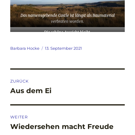
Das namensgebende Castle ist längst als Baumaterial
verbraten worden.
Die schöne Aussicht bleibt.
Autor
Veröffentlicht
Barbara Hocke
13. September 2021
am
Beitragsnavigation
ZURÜCK
Aus dem Ei
Vorheriger
Beitrag:
WEITER
Wiedersehen macht Freude
Nächster
Beitrag: