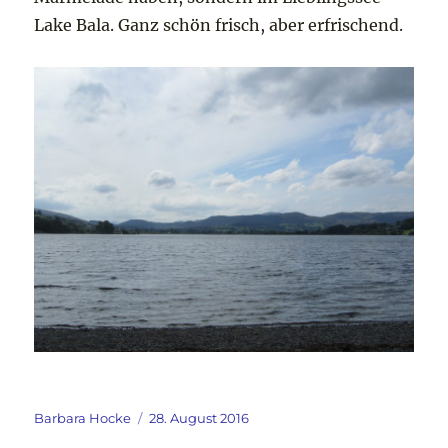
Lake Bala. Ganz schön frisch, aber erfrischend.
Autor
Veröffentlicht
Barbara Hocke
28. August 2016
am