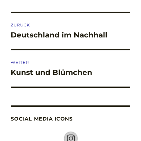
Beitragsnavigation
ZURÜCK
Deutschland im Nachhall
Vorheriger
Beitrag:
WEITER
Kunst und Blümchen
Nächster
Beitrag:
SOCIAL MEDIA ICONS