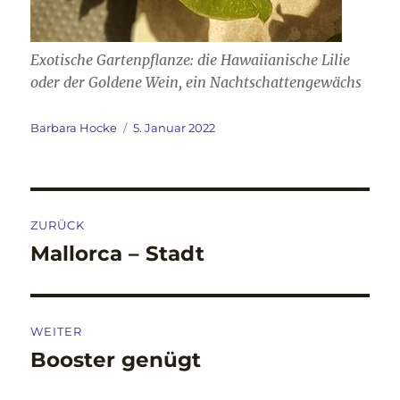
Exotische Gartenpflanze: die Hawaiianische Lilie
oder der Goldene Wein, ein Nachtschattengewächs
Autor
Veröffentlicht
Barbara Hocke
5. Januar 2022
am
Beitragsnavigation
ZURÜCK
Mallorca – Stadt
Vorheriger
Beitrag:
WEITER
Booster genügt
Nächster
Beitrag: