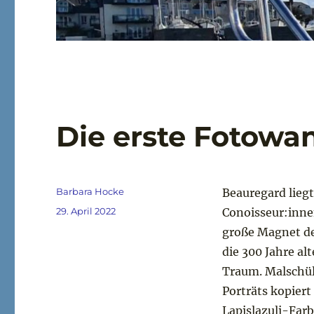
Die erste Fotowa
Autor
Barbara Hocke
Beauregard lieg
Veröffentlicht
29. April 2022
Conoisseur:inne
am
große Magnet de
die 300 Jahre a
Traum. Malschül
Porträts kopiert
Lapislazuli-Farb